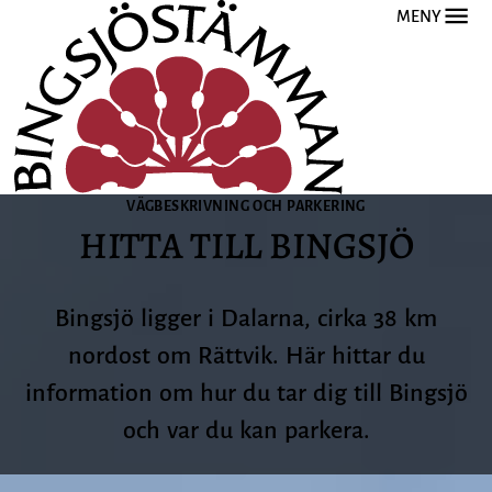
MENY
VÄGBESKRIVNING OCH PARKERING
HITTA TILL BINGSJÖ
Bingsjö ligger i Dalarna, cirka 38 km
nordost om Rättvik. Här hittar du
information om hur du tar dig till Bingsjö
och var du kan parkera.